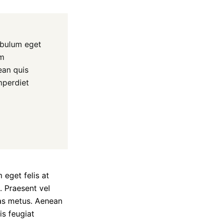
tibulum eget
im
ean quis
mperdiet
 eget felis at
. Praesent vel
tas metus. Aenean
is feugiat