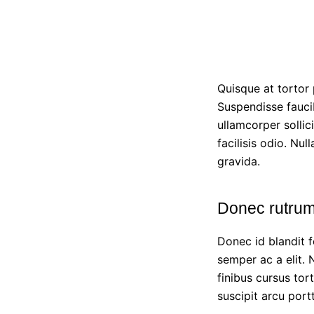
Quisque at tortor 
Suspendisse faucib
ullamcorper sollic
facilisis odio. Nu
gravida.
Donec rutrum
Donec id blandit 
semper ac a elit.
finibus cursus tor
suscipit arcu portti