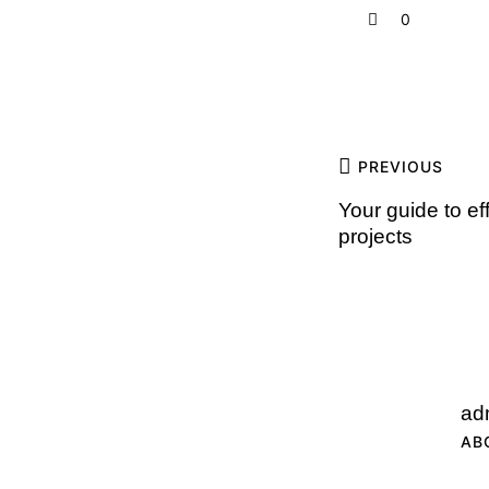
0
PREVIOUS
Your guide to ef
projects
ad
AB