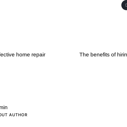
fective home repair
The benefits of hiri
min
OUT AUTHOR