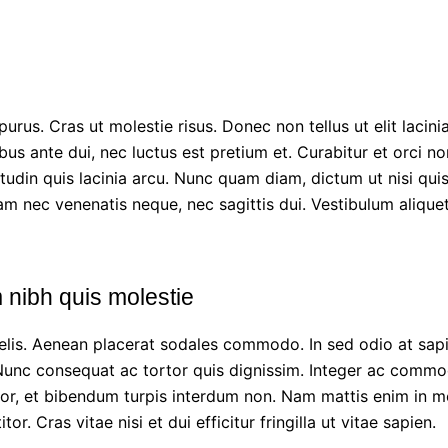
purus. Cras ut molestie risus. Donec non tellus ut elit lacini
us ante dui, nec luctus est pretium et. Curabitur et orci no
itudin quis lacinia arcu. Nunc quam diam, dictum ut nisi quis
llam nec venenatis neque, nec sagittis dui. Vestibulum aliquet
 nibh quis molestie
felis. Aenean placerat sodales commodo. In sed odio at sa
 Nunc consequat ac tortor quis dignissim. Integer ac commo
tor, et bibendum turpis interdum non. Nam mattis enim in m
tor. Cras vitae nisi et dui efficitur fringilla ut vitae sapien.