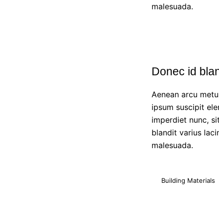
malesuada.
Donec id bland
Aenean arcu metus,
ipsum suscipit ele
imperdiet nunc, si
blandit varius lac
malesuada.
Building Materials