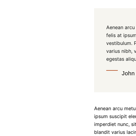
Aenean arcu m
felis at ipsu
vestibulum. 
varius nibh, 
egestas aliqu
John
Aenean arcu metus,
ipsum suscipit ele
imperdiet nunc, si
blandit varius lac