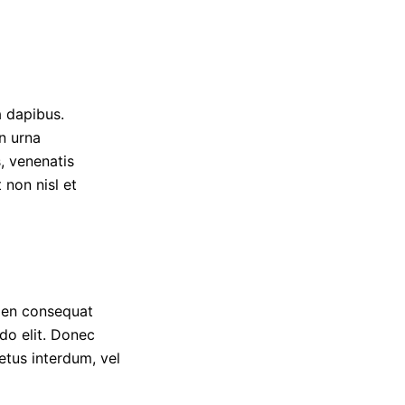
a dapibus.
n urna
, venenatis
 non nisl et
pien consequat
do elit. Donec
etus interdum, vel